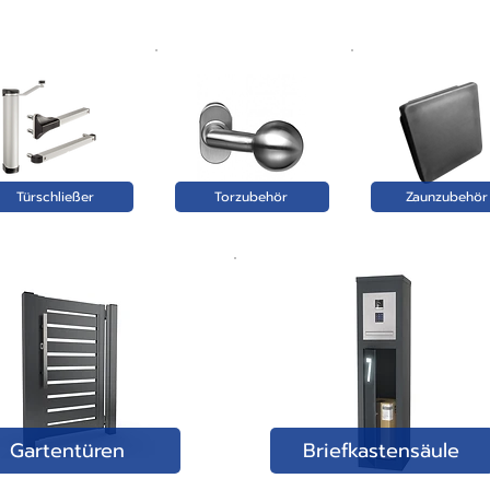
Türschließer
Torzubehör
Zaunzubehör
Gartentüren
Briefkastensäule