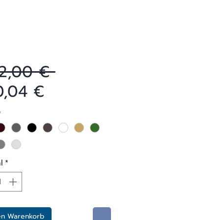
Standardpreis
22,00 € 
Sale-
0,04 €
Preis
*
l
*
en Warenkorb