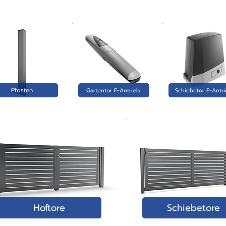
Pfosten
Gartentor E-Antrieb
Schiebetor E-Antr
Hoftore
Schiebetore