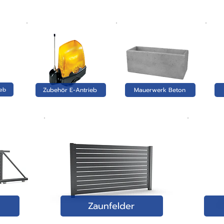
ieb
Zubehör E-Antrieb
Mauerwerk Beton
Zaunfelder