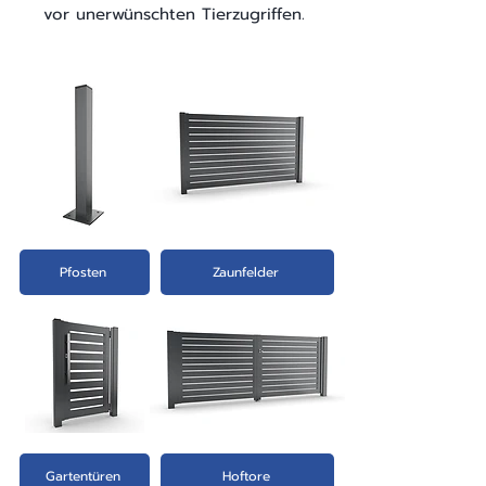
vor unerwünschten Tierzugriffen.
Pfosten
Zaunfelder
Gartentüren
Hoftore