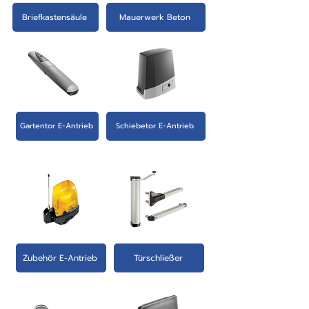
Briefkastensäule
Mauerwerk Beton
Gartentor E-Antrieb
Schiebetor E-Antrieb
Zubehör E-Antrieb
Türschließer