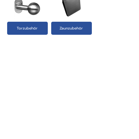
Torzubehör
Zaunzubehör
PRODUKTE:
- Zaun-Systeme Übersicht
- Aluminium Zaunfelder
- Aluminium Schiebetore
- Aluminium Hoftore
- Aluminium Gartentüren
- Briefkastensäule