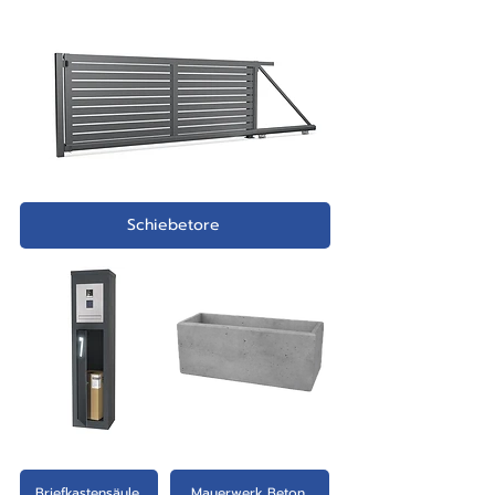
Schiebetore
Briefkastensäule
Mauerwerk Beton