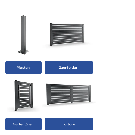
Pfosten
Zaunfelder
Gartentüren
Hoftore