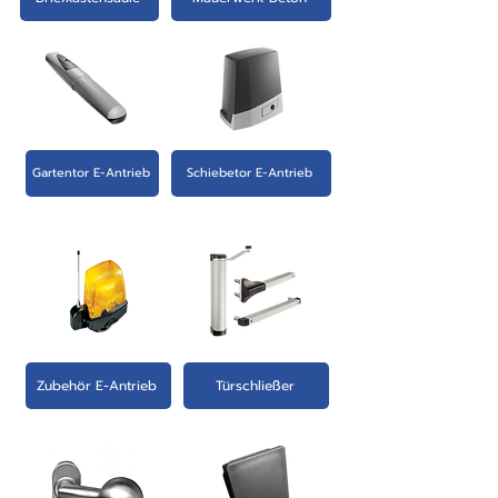
Gartentor E-Antrieb
Schiebetor E-Antrieb
Zubehör E-Antrieb
Türschließer