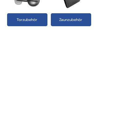
Torzubehör
Zaunzubehör
PRODUKTE:
- Zaun-Systeme Übersicht
- Aluminium Zaunfelder
- Aluminium Schiebetore
- Aluminium Hoftore
- Aluminium Gartentüren
- Briefkastensäule
- Alupfosten