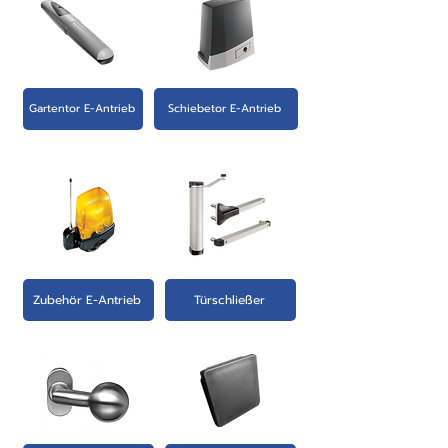
Gartentor E-Antrieb
Schiebetor E-Antrieb
Zubehör E-Antrieb
Türschließer