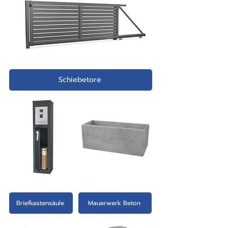
einer Zusammenfassung der
(Nach Eingang Ihrer Bestellung
Details aus Ihrer Shop-Bestellung.
erhalten Sie eine genaue
Unmittelbar nach Erhalt der
Zeichnung.)
Auftragsbestätigung sind noch
Anpassungen Ihrer Bestellung
möglich.
Schiebetore
Briefkastensäule
Mauerwerk Beton