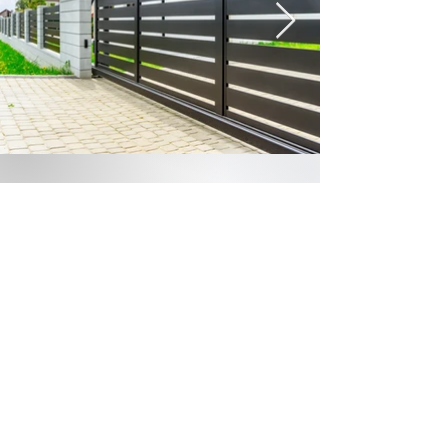
PRODUKTE:
- Zaun-Systeme Übersicht
- Aluminium Zaunfelder
- Aluminium Schiebetore
- Aluminium Hoftore
- Aluminium Gartentüren