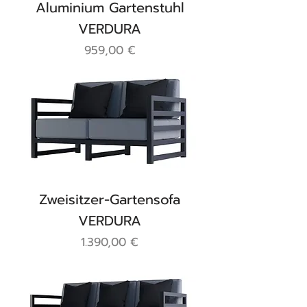
Aluminium Gartenstuhl
VERDURA
Preis
959,00 €
Zweisitzer-Gartensofa
VERDURA
Preis
1.390,00 €