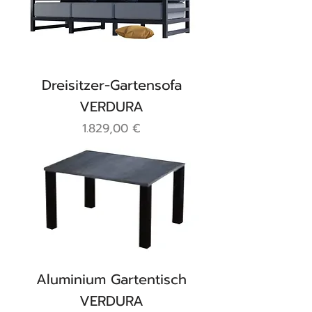
Dreisitzer-Gartensofa
VERDURA
Preis
1.829,00 €
Aluminium Gartentisch
VERDURA