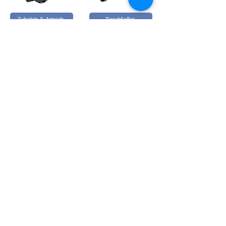
Zubehör E-Antrieb
Türschließer
Torzubehör
Zaunzubehör
PRODUKTE:
- Zaun-Systeme Übersicht
- Aluminium Zaunfelder
- Aluminium Schiebetore