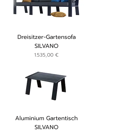
Dreisitzer-Gartensofa
SILVANO
Preis
1.535,00 €
Aluminium Gartentisch
SILVANO