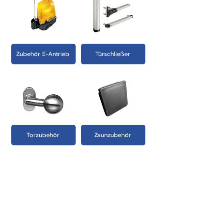
Zubehör E-Antrieb
Türschließer
Torzubehör
Zaunzubehör
PRODUKTE: