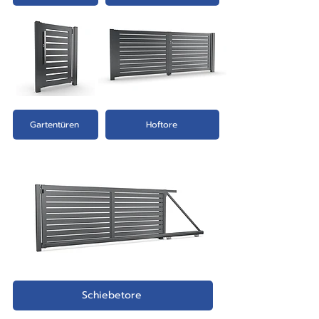
7-8 Wochen, aber wir versichern
unseren Kunden, dass das Warten
sich lohnt, da sie ein einzigartiges
und hochwertiges Möbelstück
erhalten, das perfekt zu ihnen
passt.
Gartentüren
Hoftore
Schiebetore