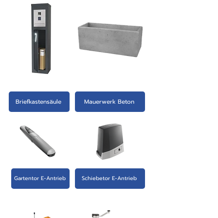
Briefkastensäule
Mauerwerk Beton
Gartentor E-Antrieb
Schiebetor E-Antrieb