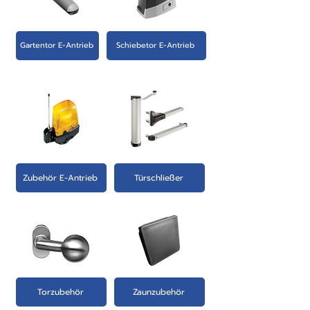
Gartentor E-Antrieb
Schiebetor E-Antrieb
Zubehör E-Antrieb
Türschließer
Torzubehör
Zaunzubehör