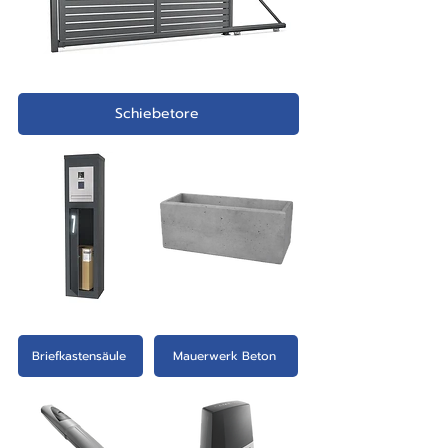
Schiebetore
Briefkastensäule
Mauerwerk Beton