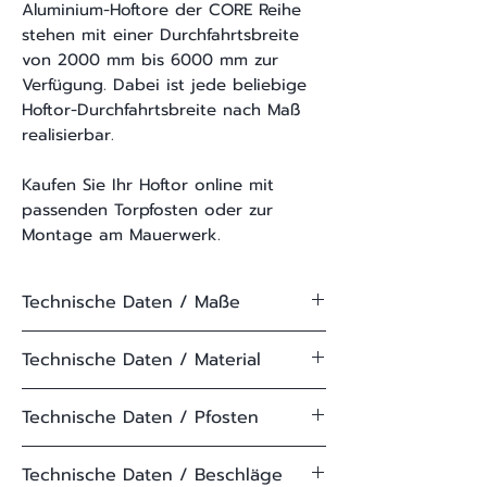
Aluminium-Hoftore der CORE Reihe
stehen mit einer Durchfahrtsbreite
von 2000 mm bis 6000 mm zur
Verfügung. Dabei ist jede beliebige
Hoftor-Durchfahrtsbreite nach Maß
realisierbar.
Kaufen Sie Ihr Hoftor online mit
passenden Torpfosten oder zur
Montage am Mauerwerk.
Technische Daten / Maße
Höhe:
600-2000 mm
Technische Daten / Material
[Körperhöhe]
Beschichtung:
Strukturierte
Technische Daten / Pfosten
Lichteweite:
2000-6000
Pulverbeschichtung
mm
Pfostenart:
Alusäulen
Technische Daten / Beschläge
[zwischen den