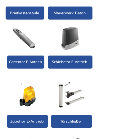
Briefkastensäule
Mauerwerk Beton
Gartentor E-Antrieb
Schiebetor E-Antrieb
Zubehör E-Antrieb
Türschließer