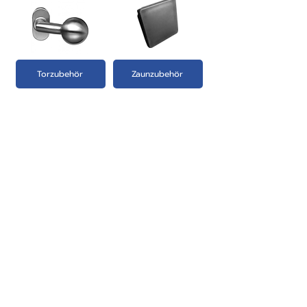
Torzubehör
Zaunzubehör
PRODUKTE:
- Zaun-Systeme Übersicht
- Aluminium Zaunfelder
- Aluminium Schiebetore
- Aluminium Hoftore
- Aluminium Gartentüren
- Briefkastensäule