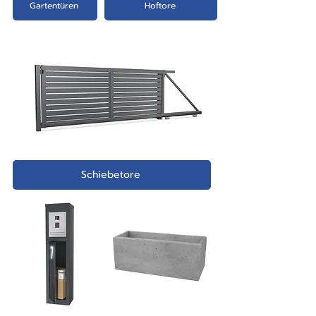
Details aus Ihrer Shop-Bestellung.
Gartentüren
Hoftore
Unmittelbar nach Erhalt der
Auftragsbestätigung sind noch
Anpassungen Ihrer Bestellung
möglich.
Schiebetore