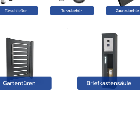
Türschließer
Torzubehör
Zaunzubehör
Gartentüren
Briefkastensäule
ÜBER UNS:
-
Unser Team