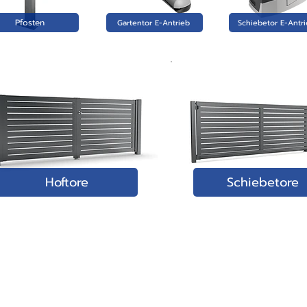
Pfosten
Gartentor E-Antrieb
Schiebetor E-Antr
Hoftore
Schiebetore
PRODUKTE:
- Zaun-Systeme Übersicht