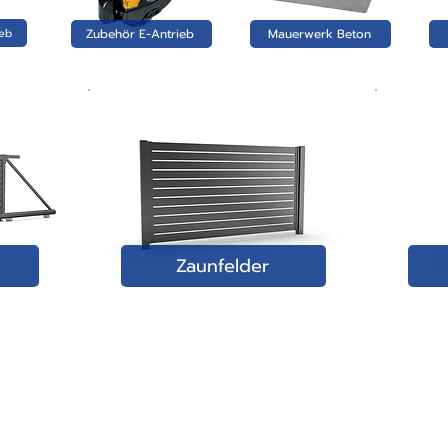
ieb
Zubehör E-Antrieb
Mauerwerk Beton
Zaunfelder
ZAUN-SYSTEME:
IMPRESSUM & RECHTLICHES:
- Core Slim
- Kontakt & Impressum