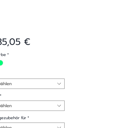
Preis
35,05 €
rbe
*
ählen
*
ählen
ezubehör für
*
ählen