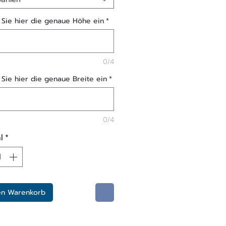
Sie hier die genaue Höhe ein
*
0/4
Sie hier die genaue Breite ein
*
0/4
l
*
en Warenkorb