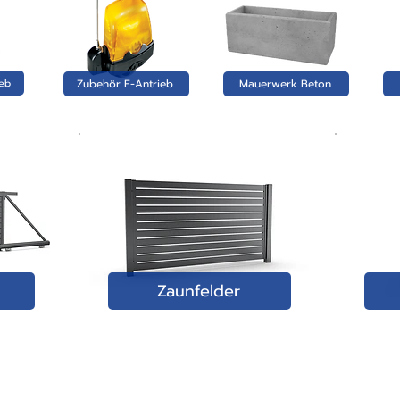
r ist ein leichtes matt. Auf Wunsch
 eine Zaunanlage für eine gerade
länzend anbieten. Dazu reicht eine
mm). Für diese Strecke benötigen Sie 5
ein Hinweis per E-Mail zu Ihrer
 Zaunpfosten. Beachten Sie, dass die
chnung irrelevant sind, da sie auf der
ieb
Zubehör E-Antrieb
Mauerwerk Beton
werden. Die Gesamtbreite beträgt 11500
on uns eine Auftragsbestätigung, mit
nfelder à 2300 mm. Auch hier erhalten
etails aus Ihrer Shop-Bestellung.
eine genaue Aufstellung sowie eine
 Auftragsbestätigung sind noch
der Auftragsbestätigung.
ng möglich.
Zaunfelder
ZAUN-SYSTEME:
IMPRESSUM & RECHTLICHES: