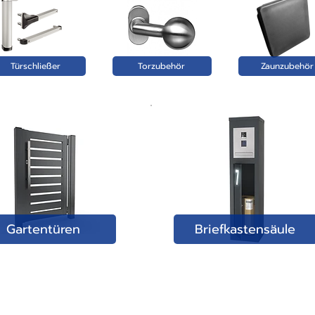
Türschließer
Torzubehör
Zaunzubehör
Gartentüren
Briefkastensäule
ÜBER UNS: