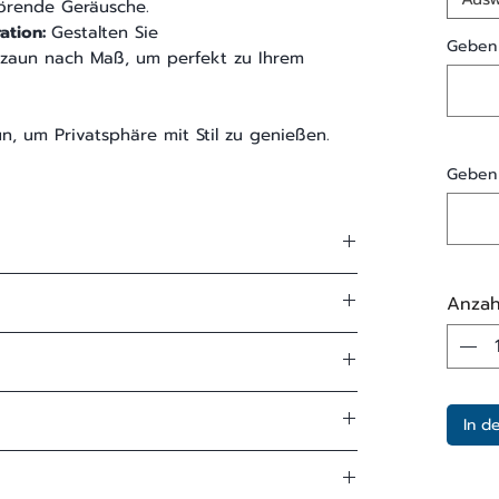
örende Geräusche.
ation:
Gestalten Sie
Geben 
zzaun nach Maß, um perfekt zu Ihrem
 um Privatsphäre mit Stil zu genießen.
Geben 
Aluminium-Zaunfeld
Anzah
GUARDIAN
Hochwertige Aluprofile und
400-2000 mm
Alublech
[Körperhöhe]
ZAUN.DE haben 20 Jahre
In d
Erzeugnisse sind hochwertig und rostfrei.
Vertikal
200-3000 mm
mmungen finden Sie in unseren
AGBs
, in
hrazit
[zwischen den Säulen]
Strukturierte