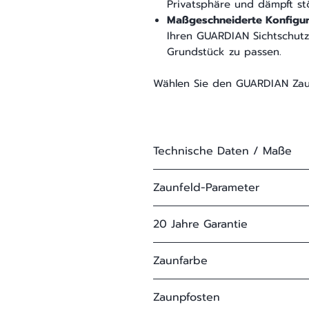
Privatsphäre und dämpft st
Maßgeschneiderte Konfigur
Ihren GUARDIAN Sichtschut
Grundstück zu passen.
Wählen Sie den GUARDIAN Zaun,
Technische Daten / Maße
Zaunfeldmodell:
Zaunfeld-Parameter
Material:
20 Jahre Garantie
Höhe:
Alle Zaunfelder von METALL
Zaunfarbe
Herstellergarantie*. Unsere 
Profillage:
Lichteweite:
Die genauen Garantiebesti
Standardfarbe:
RAL 7016 Ant
Zaunpfosten
den Garantiebedingungen.
Beschichtung: