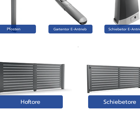
Die Ästhetik der Feinstruktu
Angenommen, Sie benötigen
können wir die Oberfläche g
Strecke von 11,50 m (11500 
kurze „Warenkorbnotiz“ oder 
Zaunfelder à 2300 mm und 6
Bestellung.
Pfosten für die Streckenbere
Pfosten
Gartentor E-Antrieb
Schiebetor E-Antr
Grundstückseite installiert 
In jedem Fall erhalten Sie v
mm, und Sie bestellen 5 Zau
einer Zusammenfassung der D
Sie nach dem Kauf von uns 
Unmittelbar nach Erhalt der
individuelle Zeichnung mit 
Anpassungen Ihrer Bestellu
Hoftore
Schiebetore
PRODUKTE: