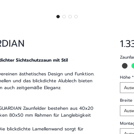
RDIAN
1.3
Zaunfa
ichter Sichtschutzzaun mit Stil
ereinen ästhetisches Design und Funktion.
Höhe
*
ellen und das blickdichte Alublech bieten
rn auch zeitgemäße Eleganz.
Ausw
Breite
GUARDIAN Zaunfelder bestehen aus 40x20
Ausw
rken 80x50 mm Rahmen für Langlebigkeit
Montag
Die blickdichte Lamellenwand sorgt für
Ausw