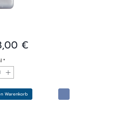
Preis
8,00 €
l
*
en Warenkorb