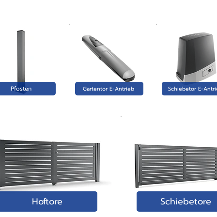
Pfosten
Gartentor E-Antrieb
Schiebetor E-Antr
Hoftore
Schiebetore