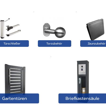
Türschließer
Torzubehör
Zaunzubehör
Gartentüren
Briefkastensäule