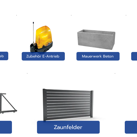
ieb
Zubehör E-Antrieb
Mauerwerk Beton
Zaunfelder